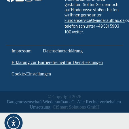
gestalten. Sollten Sie dennoch
auf Hindernisse stoßen, helfen
wir Ihnen gerne unter
kundenservice@wiederaufbau.de
o
telefonisch unter
+49 531 5903
100
weiter.
Impressum
Datenschutzerklärung
Erklärung zur Barrierefreiheit für Dienstleistungen
Cookie-Einstellungen
© Copyright 2026
Baugenossenschaft Wiederaufbau eG. Alle Rechte vorbehalten.
Umsetzung:
CiSmart Solutions GmbH
Weitere Informationen über den gesperrten Inhalt.