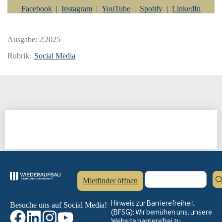
Facebook
|
Instagram
|
YouTube
|
Spotify
|
LinkedIn
Ausgabe:
2|2025
Rubrik:
Social Media
Mietfinder öffnen
Hinweis zur Barrierefreiheit
Besuche uns auf Social Media!
(BFSG): Wir bemühen uns, unsere
Website barrierefrei zu