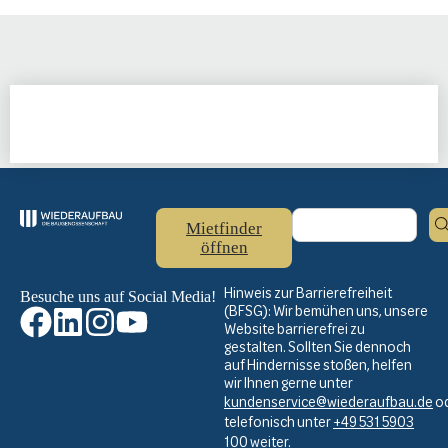
Mietfinder
öffnen
Hinweis zur Barrierefreiheit
Besuche uns auf Social Media!
(BFSG): Wir bemühen uns, unsere
Website barrierefrei zu
gestalten. Sollten Sie dennoch
auf Hindernisse stoßen, helfen
wir Ihnen gerne unter
kundenservice@wiederaufbau.de
o
telefonisch unter
+49 531 5903
100
weiter.