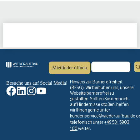
Mietfinder öffnen
Hinweis zur Barrierefreiheit
Besuche uns auf Social Media!
(BFSG): Wir bemühen uns, unsere
Website barrierefrei zu
gestalten. Sollten Sie dennoch
auf Hindernisse stoßen, helfen
wir Ihnen gerne unter
kundenservice@wiederaufbau.de
o
telefonisch unter
+49 531 5903
100
weiter.