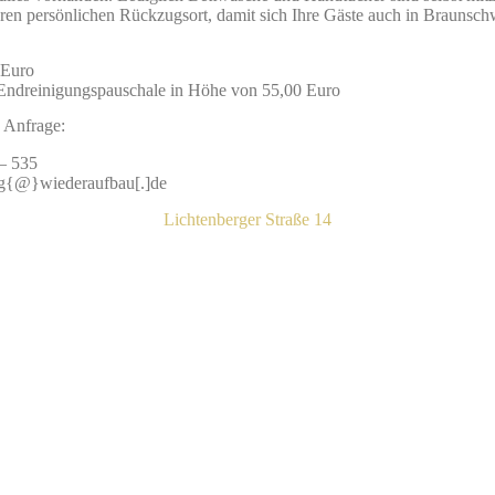
hren persönlichen Rückzugsort, damit sich Ihre Gäste auch in Braunsc
 Euro
n Endreinigungspauschale in Höhe von 55,00 Euro
e Anfrage:
 – 535
g{@}wiederaufbau[.]de
Lichtenberger Straße 14