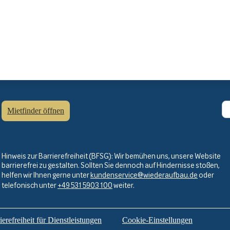
Mietfinder öffnen
Hinweis zur Barrierefreiheit (BFSG): Wir bemühen uns, unsere Website
barrierefrei zu gestalten. Sollten Sie dennoch auf Hindernisse stoßen,
helfen wir Ihnen gerne unter
kundenservice@wiederaufbau.de
oder
telefonisch unter
+49 531 5903 100
weiter.
erefreiheit für Dienstleistungen
Cookie-Einstellungen