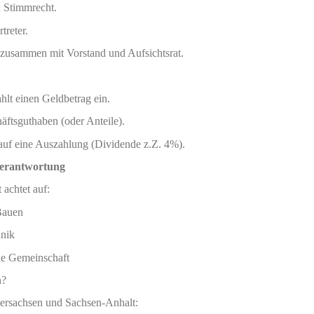
n Stimmrecht.
treter.
n zusammen mit Vorstand und Aufsichtsrat.
hlt einen Geldbetrag ein.
ftsguthaben (oder Anteile).
arauf eine Auszahlung (Dividende z.Z. 4%).
Verantwortung
achtet auf:
Bauen
hnik
die Gemeinschaft
n?
dersachsen und Sachsen-Anhalt: