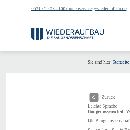
springen
0531 / 59 03 - 100
kundenservice@wiederaufbau.de
Sie sind hier:
Startseite
Zurück
Leichte Sprache
Baugenossenschaft Wi
Die Baugenossenschaft 
Sie hat ihren Sitz in B