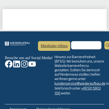
Mietfinder öffnen
Hinweis zur Barrierefreiheit
Besuche uns auf Social Media!
(BFSG): Wir bemühen uns, unsere
Website barrierefrei zu
gestalten. Sollten Sie dennoch
auf Hindernisse stoßen, helfen
wir Ihnen gerne unter
kundenservice@wiederaufbau.de
o
telefonisch unter
+49 531 5903
100
weiter.