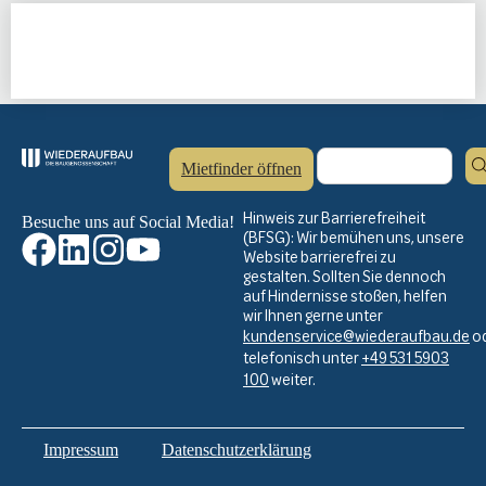
Mietfinder öffnen
Hinweis zur Barrierefreiheit
Besuche uns auf Social Media!
(BFSG): Wir bemühen uns, unsere
Website barrierefrei zu
gestalten. Sollten Sie dennoch
auf Hindernisse stoßen, helfen
wir Ihnen gerne unter
kundenservice@wiederaufbau.de
o
telefonisch unter
+49 531 5903
100
weiter.
Impressum
Datenschutzerklärung