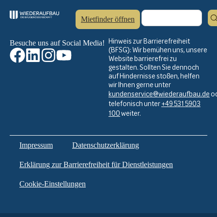
Mietfinder öffnen
Hinweis zur Barrierefreiheit
Besuche uns auf Social Media!
(BFSG): Wir bemühen uns, unsere
Website barrierefrei zu
gestalten. Sollten Sie dennoch
auf Hindernisse stoßen, helfen
wir Ihnen gerne unter
kundenservice@wiederaufbau.de
o
telefonisch unter
+49 531 5903
100
weiter.
Impressum
Datenschutzerklärung
Erklärung zur Barrierefreiheit für Dienstleistungen
Cookie-Einstellungen