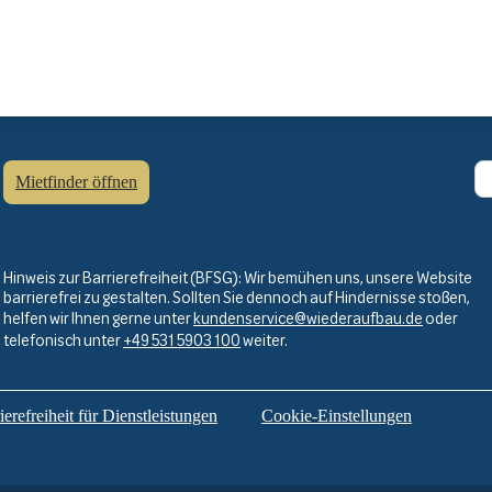
Mietfinder öffnen
Hinweis zur Barrierefreiheit (BFSG): Wir bemühen uns, unsere Website
barrierefrei zu gestalten. Sollten Sie dennoch auf Hindernisse stoßen,
helfen wir Ihnen gerne unter
kundenservice@wiederaufbau.de
oder
telefonisch unter
+49 531 5903 100
weiter.
erefreiheit für Dienstleistungen
Cookie-Einstellungen