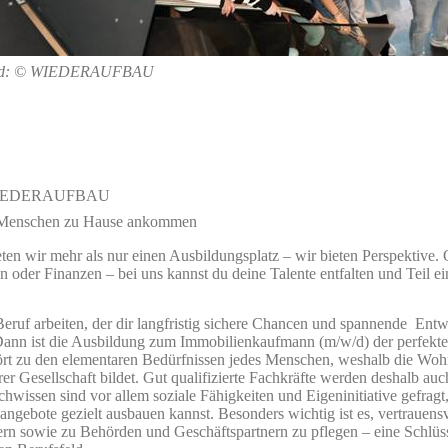
ld: © WIEDERAUFBAU
r WIEDERAUFBAU
ie Menschen zu Hause ankommen
ten wir mehr als nur einen Ausbildungsplatz – wir bieten Perspektive
der Finanzen – bei uns kannst du deine Talente entfalten und Teil e
eruf arbeiten, der dir langfristig sichere Chancen und spannende Ent
Dann ist die Ausbildung zum Immobilienkaufmann (m/w/d) der perfekte 
rt zu den elementaren Bedürfnissen jedes Menschen, weshalb die Woh
r Gesellschaft bildet. Gut qualifizierte Fachkräfte werden deshalb auc
hwissen sind vor allem soziale Fähigkeiten und Eigeninitiative gefragt
gsangebote gezielt ausbauen kannst. Besonders wichtig ist es, vertraue
rn sowie zu Behörden und Geschäftspartnern zu pflegen – eine Schlüss