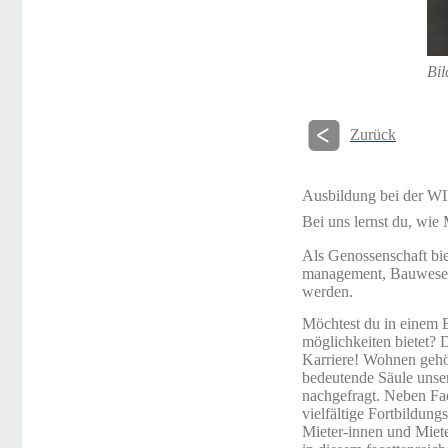
Bi
Zurück
Ausbildung bei de
Bei uns lernst du, w
Als Genossenschaft bie
management, Bauwesen o
werden.
Möchtest du in einem B
möglichkeiten bietet? 
Karriere! Wohnen gehö
bedeutende Säule unsere
nachgefragt. Neben Fac
vielfältige Fortbildun
Mieter-innen und Miete