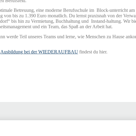
hen Berufsfeld.
optimale Betreuung, eine moderne Berufsschule im Block-unterricht
ung von bis zu 1.390 Euro monatlich. Du lernst praxisnah von der Verw
orf“ bis hin zu Vermietung, Buchhaltung und Instand-haltung. Wir biet
eitsmanagement und ein Team, das Spaß an der Arbeit hat.
 Dann werde Teil unseres Teams und lerne, wie Menschen zu Hause anko
r
Ausbildung bei der WIEDERAUFBAU
findest du hier.