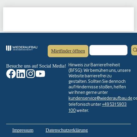
Mietfinder öffnen
Hinweis zur Barrierefreiheit
Besuche uns auf Social Media!
(BFSG): Wir bemühen uns, unsere
Website barrierefrei zu
gestalten. Sollten Sie dennoch
auf Hindernisse stoßen, helfen
wir Ihnen gerne unter
kundenservice@wiederaufbau.de
o
telefonisch unter
+49 531 5903
100
weiter.
Impressum
Datenschutzerklärung