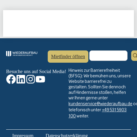
Mietfinder öffnen
Hinweis zur Barrierefreiheit
Besuche uns auf Social Media!
(BFSG): Wir bemühen uns, unsere
Website barrierefrei zu
gestalten. Sollten Sie dennoch
auf Hindernisse stoßen, helfen
wir Ihnen gerne unter
kundenservice@wiederaufbau.de
o
telefonisch unter
+49 531 5903
100
weiter.
Impressum
Datenschutzerklärung