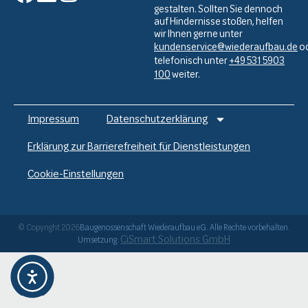
gestalten. Sollten Sie dennoch
auf Hindernisse stoßen, helfen
wir Ihnen gerne unter
kundenservice@wiederaufbau.de
o
telefonisch unter
+49 531 5903
100
weiter.
Impressum
Datenschutzerklärung
Erklärung zur Barrierefreiheit für Dienstleistungen
Cookie-Einstellungen
© Copyright 2026
Baugenossenschaft Wiederaufbau eG. Alle Rechte vorbehalten.
CiSmart Solutions GmbH
Umsetzung:
Weitere Informationen über den gesperrten Inhalt.