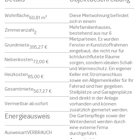
Wohnfläche
Diese Mietwohnung befindet
60,81 m²
sich in einem
Mehrfamilienhauses,
Zimmeranzahl
2
bestehend aus nur 6
Mietparteien. Es wurden
Grundmiete
Fenster in Kunststoffrahmen
395,27 €
eingebaut, die nicht nur für
lichtdurchflutete Räume
Nebenkosten
72,00 €
sorgen, sondern idealen Schall-
und Wärmeschutz. Ein eigener
Heizkosten
Keller mit Stromanschluss
85,00 €
sowie ein Allgemeinkeller für Ihr
Fahrrad sind hier gegeben.
Gesamtmiete
567,27 €
Stellplätze und Garagenplätze
sind direkt in der Anlage
Vermietbar ab:
sofort
vorhanden und können
zusätzlich gemietet werden.
Energieausweis
Die Gartenpflege sowie der
Winterdienst werden durch
eine externe Firma
Ausweisart
VERBRAUCH
durchgeführt.