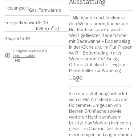
Ausstattung
Heizungsart
Gas, Fernwärme
– Alle Wände und Decken in
Energiekennwert
66,00
den Wohnräumen, Küche und
kWh/(m²·a)
Flur Raufasertapete weiß –
Weiß gefliestes Badezimmer
Baujahr
1999
mit Badewanne – Bodenbelag
in der Küche und im Flur: Fliesen
Energieausweis als PDF
weiß – Bodenbelag in allen
herunterladen
Wohnräumen: PVC Belag –
1 MB
Offene Wohnküche – Eigener
Mieterkeller zur Wohnung
Lage
Ihre neue Wohnung befindet
sich direkt Am Kloster, an der
Holtemme. Umgeben von
kleinen Grünflächen sowie
weiteren Nachbarhäusern,
besitzt das Wohnen hier einen
gewissen Charme, welches zu
einer ruhigen und angenehmen