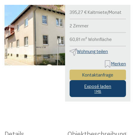
395,27 € Kaltmiete/Monat
2 Zimmer
60,81 m² Wohnfläche
Wohnung teilen
Merken
Kontaktanfrage
Exposé laden
1 MB
Details
Objektbeschreibung