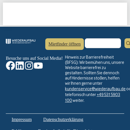
Mietfinder öffnen
Hinweis zur Barrierefreiheit
Besuche uns auf Social Media!
(BFSG): Wir bemühen uns, unsere
Website barrierefrei zu
gestalten. Sollten Sie dennoch
auf Hindernisse stoßen, helfen
wir Ihnen gerne unter
kundenservice@wiederaufbau.de
o
telefonisch unter
+49 531 5903
100
weiter.
Impressum
Datenschutzerklärung