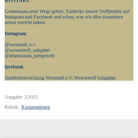
KONTAKT
Gemeinsam neue Wege gehen. Entdecke unsere Treffpunkte auf
Instagram und Facebook und schau, was wir alles zusammen
schon erreicht haben.
Instagram
@weststadt_e.v.
@wowietreff_salzgitter
@lebensraum_juergenohl
facebook
Stadtteilentwicklung Weststadt e.V. Wowietreff Salzgitter
Ausgabe:
2|2025
Rubrik:
Kooperationen