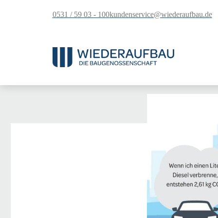
springen
0531 / 59 03 - 100
kundenservice@wiederaufbau.de
Sie sind hier:
Startseite