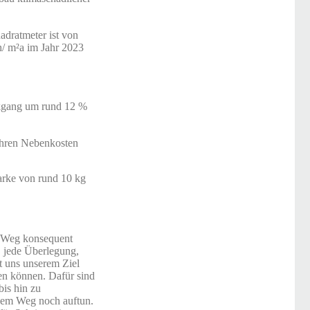
adratmeter ist von
/ m²a im Jahr 2023
ckgang um rund 12 %
Ihren Nebenkosten
marke von rund 10 kg
n Weg konsequent
t, jede Überlegung,
t uns unserem Ziel
hen können. Dafür sind
is hin zu
 dem Weg noch auftun.