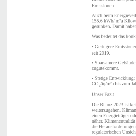
Emissionen.
Auch beim Energieverbr
155,6 kWh/ m²a Kilowa
gesunken. Damit haben w
Was bedeutet das konk
• Geringere Emissionen
seit 2019.
• Sparsamere Gebäude:
zugutekommt.
• Stetige Entwicklung:
CO
äq/m²a bis zum Ja
2
Unser Fazit
Die Bilanz 2023 ist k
weiterzugehen. Klimaneu
einen Energieträger od
näher. Klimaneutralitä
die Herausforderungen
regulatorischen Unsich