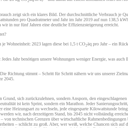
2
auch zeigt sich ein klares Bild. Der durchschnittliche Verbrauch je Qu
ttstunden pro Quadratmeter und Jahr im Jahr 2019 auf nun 138,5 kWh
ir in nur fünf Jahren eine deutliche Effizienzsteigerung erreicht.
ret?
 je Wohneinheit: 2023 lagen diese bei 1,5 t CO
äq pro Jahr – ein Rü
2
 Jedes Jahr benötigen unsere Wohnungen weniger Energie, was auch 
 Die Richtung stimmt – Schritt für Schritt nähern wir uns unserer Ziel
hr 2045.
ein Grund, sich zurückzulehnen, sondern Ansporn, den eingeschlagene
tralität ist kein Sprint, sondern ein Marathon. Jeder Sanierungsschrit
er eine Heizungsart zu wechseln, jede eingesparte Kilowattstunde bring
t werden wir, nach derzeitigem Stand, bis 2045 nicht vollständig erreic
 – von technischen Grenzen über wirtschaftliche Rahmenbedingungen b
erheiten – schlicht zu groß. Aber, wer weiß, welche Chancen sich auf