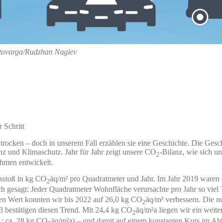
etovarga/Rudzhan Nagiev
 Schritt
rocken – doch in unserem Fall erzählen sie eine Geschichte. Die Gesc
nz und Klimaschutz. Jahr für Jahr zeigt unsere CO
-Bilanz, wie sich u
2
hmen entwickelt.
sstoß in kg CO
äq/m² pro Quadratmeter und Jahr. Im Jahr 2019 waren
2
ch gesagt: Jeder Quadratmeter Wohnfläche verursachte pro Jahr so viel
sen Wert konnten wir bis 2022 auf 26,0 kg CO
äq/m² verbessern. Die n
2
3 bestätigen diesen Trend. Mit 24,4 kg CO
äq/m²a liegen wir ein weite
2
1: ca. 28 kg CO
äq/m²a) – und damit auf einem konstanten Kurs im Ab