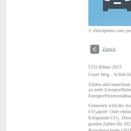
© iStockphoto.com/ p
Zurück
CO2-Bilanz 2023
Unser Weg – Schritt für
Zahlen sind manchmal t
zu mehr Energieeffizie
Energieeffizienzmaßna
Gemessen wird der Au
CO
äq/m². Oder einfa
2
Kilogramm CO
. Die
2
genden Zahlen für 202
Branchenschnitts (202