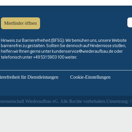
Mietfinder öffnen
Hinweis zur Barrierefreiheit (BFSG): Wir bemühen uns, unsere Website
barrierefrei zu gestalten. Sollten Sie dennoch auf Hindernisse stoßen,
helfen wir Ihnen gerne unter
kundenservice@wiederaufbau.de
oder
telefonisch unter
+49 531 5903 100
weiter.
erefreiheit für Dienstleistungen
Cookie-Einstellungen
nossenschaft Wiederaufbau eG. Alle Rechte vorbehalten.
Umsetzung:
C