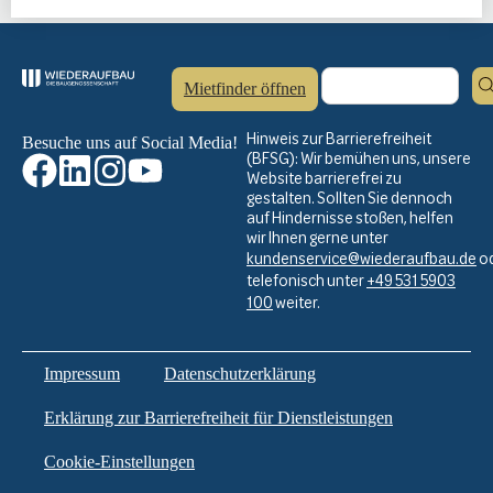
Mietfinder öffnen
Hinweis zur Barrierefreiheit
Besuche uns auf Social Media!
(BFSG): Wir bemühen uns, unsere
Website barrierefrei zu
gestalten. Sollten Sie dennoch
auf Hindernisse stoßen, helfen
wir Ihnen gerne unter
kundenservice@wiederaufbau.de
o
telefonisch unter
+49 531 5903
100
weiter.
Impressum
Datenschutzerklärung
Erklärung zur Barrierefreiheit für Dienstleistungen
Cookie-Einstellungen