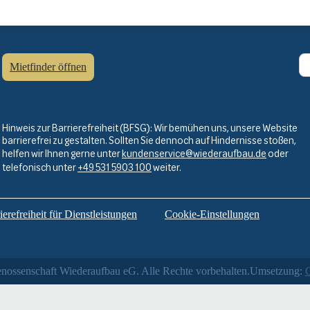
Mietfinder öffnen
Hinweis zur Barrierefreiheit (BFSG): Wir bemühen uns, unsere Website
barrierefrei zu gestalten. Sollten Sie dennoch auf Hindernisse stoßen,
helfen wir Ihnen gerne unter
kundenservice@wiederaufbau.de
oder
telefonisch unter
+49 531 5903 100
weiter.
erefreiheit für Dienstleistungen
Cookie-Einstellungen
nossenschaft Wiederaufbau eG. Alle Rechte vorbehalten.
Umsetzung:
C