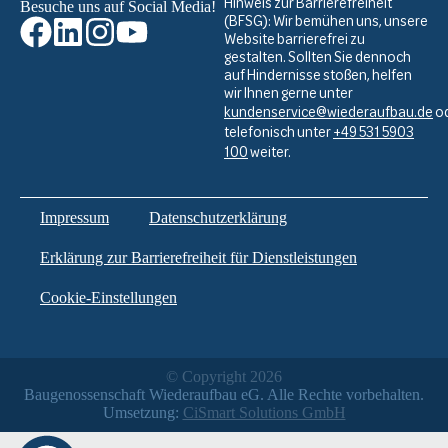
Hinweis zur Barrierefreiheit
Besuche uns auf Social Media!
(BFSG): Wir bemühen uns, unsere
Website barrierefrei zu
gestalten. Sollten Sie dennoch
auf Hindernisse stoßen, helfen
wir Ihnen gerne unter
kundenservice@wiederaufbau.de
o
telefonisch unter
+49 531 5903
100
weiter.
Impressum
Datenschutzerklärung
Erklärung zur Barrierefreiheit für Dienstleistungen
Cookie-Einstellungen
© Copyright 2026
Baugenossenschaft Wiederaufbau eG. Alle Rechte vorbehalten.
Umsetzung:
CiSmart Solutions GmbH
Weitere Informationen über den gesperrten Inhalt.